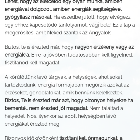
Lehet, hogy az életcélod egy olyan munka, amiben
energiával dolgozol, amiben energiák segítségével
gyógyítasz másokat.
Ha eszedbe jutott, hogy elvégezz
egy ehhez kapcsolódó tanfolyamot, vágj bele! Ez a lap a
megerősítés, amit Neked szántak az Angyalok.
Biztos, te is érezted már, hogy
nagyon érzékeny vagy az
energiákra
. Erre a jövőben tudatosabban kell figyelned,
tisztítanod kell magadat.
A körülöttünk lévő tárgyak, a helységek, ahol sokat
tartózkodunk, energia formájában megőrzik azokat az
érzéseket, gondolatokat, amik bennünk keletkeztek.
Biztos, Te is érezted már azt, hogy bizonyos helyekre ha
bementél, nem érezted jól magadat.
Nem találtad a
helyedet. Nos, ilyenkor az adott helységben lévő
energiákat érezted meg.
Bizonyos időközönként
tisztítani kell önmagunkat, a