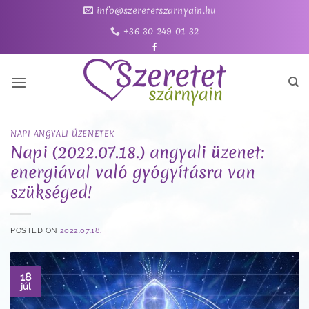
Skip
info@szeretetszarnyain.hu
to
+36 30 249 01 32
content
NAPI ANGYALI ÜZENETEK
Napi (2022.07.18.) angyali üzenet:
energiával való gyógyításra van
szükséged!
POSTED ON
2022.07.18.
18
júl