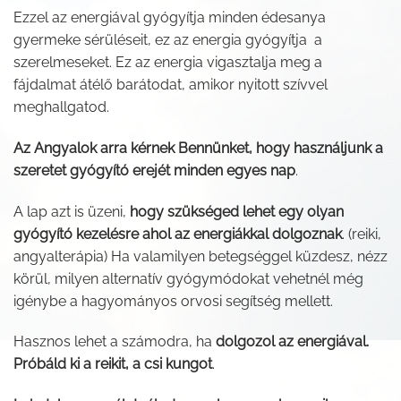
Ezzel az energiával gyógyítja minden édesanya
gyermeke sérüléseit, ez az energia gyógyítja a
szerelmeseket. Ez az energia vigasztalja meg a
fájdalmat átélő barátodat, amikor nyitott szívvel
meghallgatod.
Az Angyalok arra kérnek Bennünket, hogy használjunk a
szeretet gyógyító erejét minden egyes nap
.
A lap azt is üzeni,
hogy szükséged lehet egy olyan
gyógyító kezelésre ahol az energiákkal dolgoznak
. (reiki,
angyalterápia) Ha valamilyen betegséggel küzdesz, nézz
körül, milyen alternatív gyógymódokat vehetnél még
igénybe a hagyományos orvosi segítség mellett.
Hasznos lehet a számodra, ha
dolgozol az energiával.
Próbáld ki a reikit, a csi kungot
.