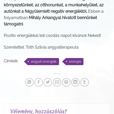
környezetünket, az otthonunkat, a munkahelyüket, az
autónkat a felgyülemlett negatív energiáktól.
Ebben a
folyamatban
Mihály Arkangyal hívatott bennünket
támogatni
.
Pozitív energiákkal teli csodás napot kívánok Neked!
Szeretettel: Tóth Szilvia angyalterapeuta
Címkék:
angyali energiák
energia
Vélemény, hozzászólás?