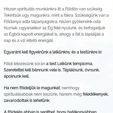
Hiszen spirituális munkánkra itt a Földön van szükség.
Tekintsük úgy magunkra, mint a fákra. Szükségünk van a
Földanya adta tápanyagokra, hiszen gyökereink oda
húznak, ugyanakkor az Ég felé nyúlunk, és befogadjuk
az Égből kapott energiákat is, ahogy a fát is táplálják a
nap és a víz éltető energiái.
Egyaránt kell figyelnünk a lelkünkre, és a testünkre is
!
Földi létezésünk során
a test Lelkünk temploma.
Szeretettel kell bánnunk vele is. Táplálnunk, óvnunk,
ápolnunk kell.
Ha nem földeljük le magunkat
, nemhogy
spirituálisabbak nem leszünk, hanem még
feledékenyek,
zavarodottak is lehetünk
.
A földelés abban is segíthet, hogy hatékonyabban