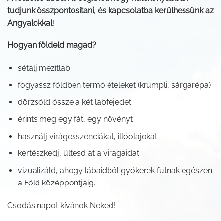
tudjunk összpontosítani, és kapcsolatba kerülhessünk az
Angyalokkal
!
Hogyan földeld magad?
sétálj mezítláb
fogyassz földben termő ételeket (krumpli, sárgarépa)
dörzsöld össze a két lábfejedet
érints meg egy fát, egy növényt
használj virágesszenciákat, illóolajokat
kertészkedj, ültesd át a virágaidat
vizualizáld, ahogy lábaidból gyökerek futnak egészen
a Föld középpontjáig.
Csodás napot kívánok Neked!