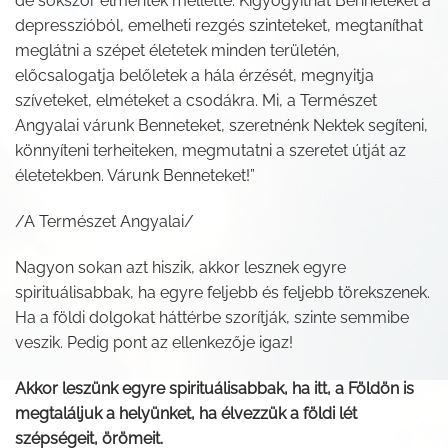
de sokszor elmentek mellette. Kigyógyíthat Benneteket a
depresszióból, emelheti rezgés szinteteket, megtaníthat
meglátni a szépet életetek minden területén,
előcsalogatja belőletek a hála érzését, megnyitja
szíveteket, elméteket a csodákra. Mi, a Természet
Angyalai várunk Benneteket, szeretnénk Nektek segíteni,
könnyíteni terheiteken, megmutatni a szeretet útját az
életetekben. Várunk Benneteket!”
/A Természet Angyalai/
Nagyon sokan azt hiszik, akkor lesznek egyre
spirituálisabbak, ha egyre feljebb és feljebb törekszenek.
Ha a földi dolgokat háttérbe szorítják, szinte semmibe
veszik. Pedig pont az ellenkezője igaz!
Akkor leszünk egyre spirituálisabbak, ha itt, a Földön is
megtaláljuk a helyünket, ha élvezzük a földi lét
szépségeit, örömeit.