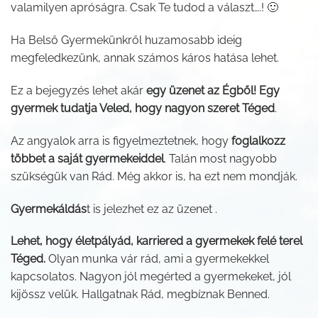
valamilyen apróságra. Csak Te tudod a választ….! 🙂
Ha Belső Gyermekünkről huzamosabb ideig
megfeledkezünk, annak számos káros hatása lehet.
Ez a bejegyzés lehet akár
egy üzenet az Égből! Egy
gyermek tudatja Veled, hogy nagyon szeret Téged
.
Az angyalok arra is figyelmeztetnek, hogy
foglalkozz
többet a saját gyermekeiddel
. Talán most nagyobb
szükségük van Rád. Még akkor is, ha ezt nem mondják.
Gyermekáldás
t is jelezhet ez az üzenet .
Lehet, hogy életpályád, karriered a gyermekek felé terel
Téged.
Olyan munka vár rád, ami a gyermekekkel
kapcsolatos. Nagyon jól megérted a gyermekeket, jól
kijössz velük. Hallgatnak Rád, megbíznak Benned.