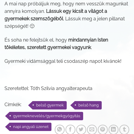
A mai nap próbáljuk meg, hogy nem vesszük magunkat
annyira komolyan.
Lássuk egy kicsit a világot a
gyermekek szemszögéből
. Lássuk meg a jelen pillanat
szépségét! 🙂
És soha ne felejtsük el, hogy
mindannyian Isten
tökéletes, szeretett gyermekei vagyunk
.
Gyermeki vidámsággal teli csodaszép napot kívánok!
Szeretettel: Tóth Szilvia angyalterapeuta
Címkék:
belső gyermek
belső hang
gyermeknevelés/gyermekgyógyítás
napi angyali üzenet