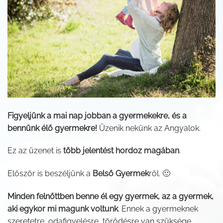
Figyeljünk a mai nap jobban a gyermekekre, és a
bennünk élő gyermekre!
Üzenik nekünk az Angyalok.
Ez az üzenet is
több jelentést hordoz magában
.
Először is beszéljünk a
Belső Gyermek
ről. 🙂
Minden felnőttben benne él egy gyermek, az a gyermek,
aki egykor mi magunk voltunk
. Ennek a gyermeknek
szeretetre, odafigyelésre, törődésre van szüksége.