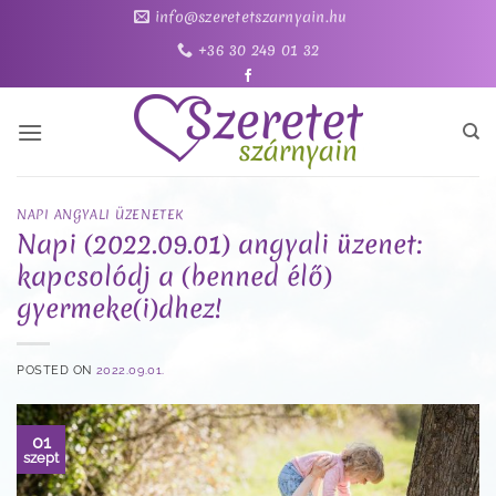
Skip
info@szeretetszarnyain.hu
to
+36 30 249 01 32
content
NAPI ANGYALI ÜZENETEK
Napi (2022.09.01) angyali üzenet:
kapcsolódj a (benned élő)
gyermeke(i)dhez!
POSTED ON
2022.09.01.
01
szept