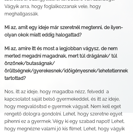
Vágyik arra, hogy foglalkozzanak vele, hogy
meghallgassák.
Mi az, amit egy ideje már szeretnél megtenni, de ilyen-
olyan okok miatt eddig halogattad?
Mi az, amire itt és most a legjobban vágysz, de nem
merted megadni magadnak, mert túl drágának/ túl
önzőnek/butaságnak/
örültségnek/gyerekesnek/időigényesnek/lehetetlennek
tartottad?
Nos, itt az ideje, hogy magadba nézz, felvedd a
kapcsolatot saját belső gyermekeddel, és itt az ideje,
hogy megvalósítsd e gyermek vágyait. Nem kell eget
rengető dologra gondolni. Lehet, hogy szeretne egyet
pihenni ez a gyermek. Végy ki egy szabad napot! Lehet,
hogy megnézne valami jó kis filmet. Lehet, hogy vágyik