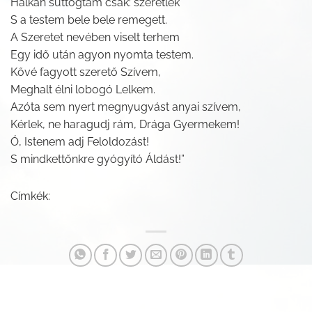
Halkan suttogtam csak: szeretlek
S a testem bele bele remegett.
A Szeretet nevében viselt terhem
Egy idő után agyon nyomta testem.
Kővé fagyott szerető Szívem,
Meghalt élni lobogó Lelkem.
Azóta sem nyert megnyugvást anyai szívem,
Kérlek, ne haragudj rám, Drága Gyermekem!
Ó, Istenem adj Feloldozást!
S mindkettőnkre gyógyító Áldást!”
Címkék: