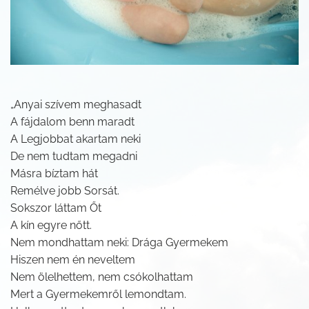
„Anyai szívem meghasadt
A fájdalom benn maradt
A Legjobbat akartam neki
De nem tudtam megadni
Másra bíztam hát
Remélve jobb Sorsát.
Sokszor láttam Őt
A kín egyre nőtt.
Nem mondhattam neki: Drága Gyermekem
Hiszen nem én neveltem
Nem ölelhettem, nem csókolhattam
Mert a Gyermekemről lemondtam.