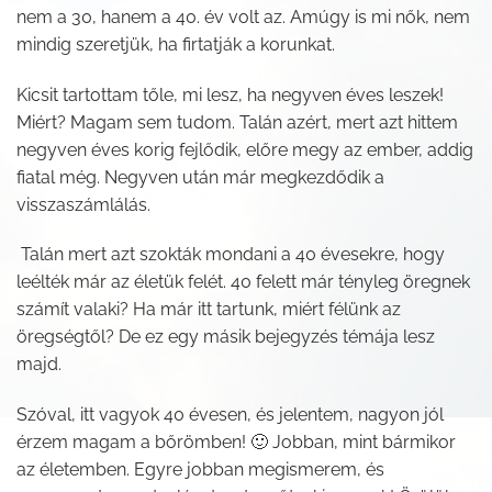
nem a 30, hanem a 40. év volt az. Amúgy is mi nők, nem
mindig szeretjük, ha firtatják a korunkat.
Kicsit tartottam tőle, mi lesz, ha negyven éves leszek!
Miért? Magam sem tudom. Talán azért, mert azt hittem
negyven éves korig fejlődik, előre megy az ember, addig
fiatal még. Negyven után már megkezdődik a
visszaszámlálás.
Talán mert azt szokták mondani a 40 évesekre, hogy
leélték már az életük felét. 40 felett már tényleg öregnek
számít valaki? Ha már itt tartunk, miért félünk az
öregségtől? De ez egy másik bejegyzés témája lesz
majd.
Szóval, itt vagyok 40 évesen, és jelentem, nagyon jól
érzem magam a bőrömben! 🙂 Jobban, mint bármikor
az életemben. Egyre jobban megismerem, és