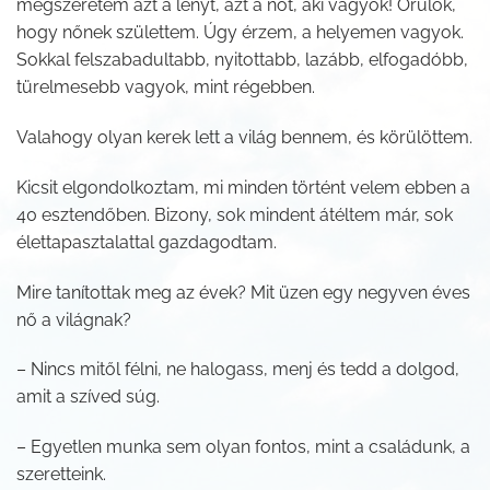
megszeretem azt a lényt, azt a nőt, aki vagyok! Örülök,
hogy nőnek születtem. Úgy érzem, a helyemen vagyok.
Sokkal felszabadultabb, nyitottabb, lazább, elfogadóbb,
türelmesebb vagyok, mint régebben.
Valahogy olyan kerek lett a világ bennem, és körülöttem.
Kicsit elgondolkoztam, mi minden történt velem ebben a
40 esztendőben. Bizony, sok mindent átéltem már, sok
élettapasztalattal gazdagodtam.
Mire tanítottak meg az évek? Mit üzen egy negyven éves
nő a világnak?
– Nincs mitől félni, ne halogass, menj és tedd a dolgod,
amit a szíved súg.
– Egyetlen munka sem olyan fontos, mint a családunk, a
szeretteink.