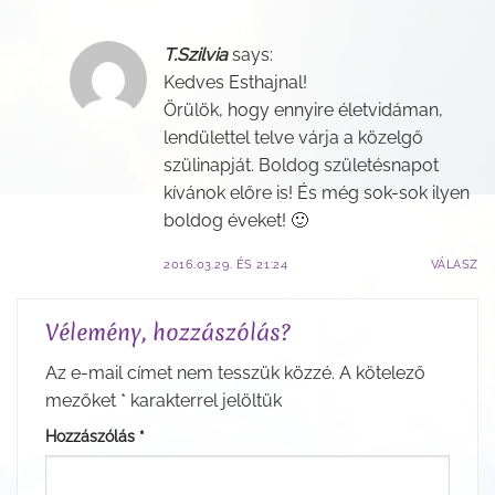
T.Szilvia
says:
Kedves Esthajnal!
Örülök, hogy ennyire életvidáman,
lendülettel telve várja a közelgő
szülinapját. Boldog születésnapot
kívánok előre is! És még sok-sok ilyen
boldog éveket! 🙂
2016.03.29. ÉS 21:24
VÁLASZ
Vélemény, hozzászólás?
Az e-mail címet nem tesszük közzé.
A kötelező
mezőket
*
karakterrel jelöltük
Hozzászólás
*