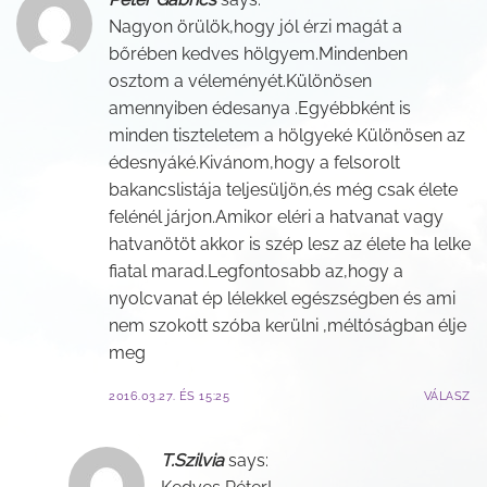
Nagyon örülök,hogy jól érzi magát a
bőrében kedves hölgyem.Mindenben
osztom a véleményét.Különösen
amennyiben édesanya .Egyébbként is
minden tiszteletem a hölgyeké Különösen az
édesnyáké.Kivánom,hogy a felsorolt
bakancslistája teljesüljön,és még csak élete
felénél járjon.Amikor eléri a hatvanat vagy
hatvanötöt akkor is szép lesz az élete ha lelke
fiatal marad.Legfontosabb az,hogy a
nyolcvanat ép lélekkel egészségben és ami
nem szokott szóba kerülni ,méltóságban élje
meg
2016.03.27. ÉS 15:25
VÁLASZ
T.Szilvia
says: