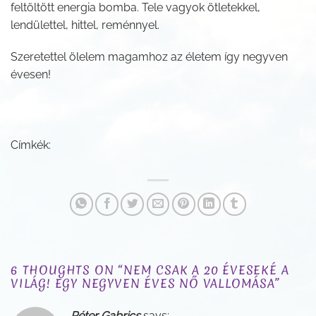
feltöltött energia bomba. Tele vagyok ötletekkel,
lendülettel, hittel, reménnyel.
Szeretettel ölelem magamhoz az életem így negyven
évesen!
Címkék:
6 THOUGHTS ON “
NEM CSAK A 20 ÉVESEKÉ A
VILÁG! EGY NEGYVEN ÉVES NŐ VALLOMÁSA
”
Péter Gabrics
says: