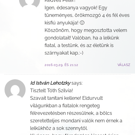
Kedves Péter!
Igen, édesanya vagyok! Egy
tüneményes, örökmozgó 4 és fél éves
kisfiú anyukája! 🙂
Köszönöm, hogy megosztotta velem
gondolatait! Valóban, ha a lelkünk
fiatal, a testünk, és az életünk is
szárnyakat kap.:-)
2016.03.29. ÉS 21:12
VÁLASZ
Id István Lehotzky
says:
Tisztelt Tóth Szilvia!
Szavait tanítani kellene! Eldurvult
világunkban a fiatalok rengeteg
félrevezetésben részesülnek, a bölcs
szeretetteljes mondani valók nem érnek a
lelkükhöz a sok szennytől.