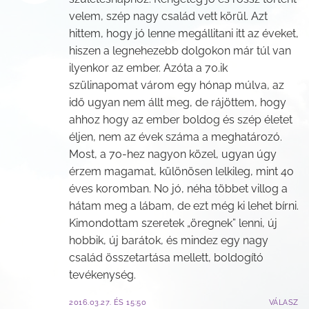
velem, szép nagy család vett körül. Azt
hittem, hogy jó lenne megállitani itt az éveket,
hiszen a legnehezebb dolgokon már túl van
ilyenkor az ember. Azóta a 70.ik
szülinapomat várom egy hónap múlva, az
idő ugyan nem állt meg, de rájöttem, hogy
ahhoz hogy az ember boldog és szép életet
éljen, nem az évek száma a meghatározó.
Most, a 7o-hez nagyon közel, ugyan úgy
érzem magamat, különösen lelkileg, mint 4o
éves koromban. No jó, néha többet villog a
hátam meg a lábam, de ezt még ki lehet bírni.
Kimondottam szeretek „öregnek” lenni, új
hobbik, új barátok, és mindez egy nagy
család összetartása mellett, boldogító
tevékenység.
2016.03.27. ÉS 15:50
VÁLASZ