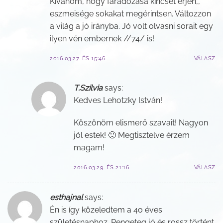
Kívánom, hogy fáradozása kincset érjen,,
eszmeisége sokakat megérintsen. Változzon
a világ a jó irányba. Jó volt olvasni sorait egy
ilyen vén embernek //74/ is!
2016.03.27. ÉS 15:46
VÁLASZ
T.Szilvia
says:
Kedves Lehotzky István!
Köszönöm elismerő szavait! Nagyon
jól estek! 🙂 Megtisztelve érzem
magam!
2016.03.29. ÉS 21:16
VÁLASZ
esthajnal
says:
Én is így közeledtem a 4o éves
születésnaphoz. Rengeteg jó és rossz történt