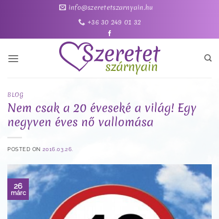
Skip
info@szeretetszarnyain.hu
to
+36 30 249 01 32
content
BLOG
Nem csak a 20 éveseké a világ! Egy
negyven éves nő vallomása
POSTED ON
2016.03.26.
26
márc