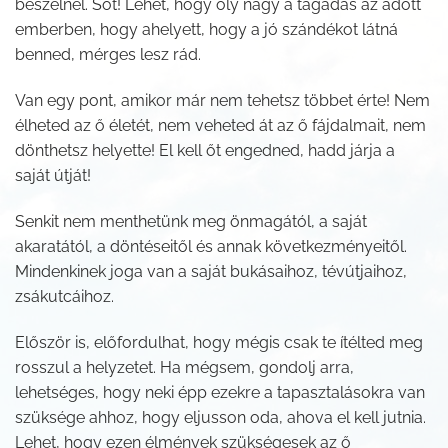
beszélnél. Sőt! Lehet, hogy oly nagy a tagadás az adott
emberben, hogy ahelyett, hogy a jó szándékot látná
benned, mérges lesz rád.
Van egy pont, amikor már nem tehetsz többet érte! Nem
élheted az ő életét, nem veheted át az ő fájdalmait, nem
dönthetsz helyette! El kell őt engedned, hadd járja a
saját útját!
Senkit nem menthetünk meg önmagától, a saját
akaratától, a döntéseitől és annak következményeitől.
Mindenkinek joga van a saját bukásaihoz, tévútjaihoz,
zsákutcáihoz.
Először is, előfordulhat, hogy mégis csak te ítélted meg
rosszul a helyzetet. Ha mégsem, gondolj arra,
lehetséges, hogy neki épp ezekre a tapasztalásokra van
szüksége ahhoz, hogy eljusson oda, ahova el kell jutnia.
Lehet, hogy ezen élmények szükségesek az ő