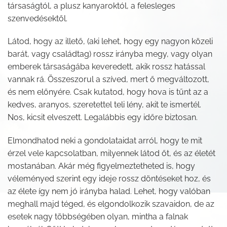
társaságtól, a plusz kanyaroktól, a felesleges
szenvedésektől.
Látod, hogy az illető, (aki lehet, hogy egy nagyon közeli
barát, vagy családtag) rossz irányba megy, vagy olyan
emberek társaságába keveredett, akik rossz hatással
vannak rá. Összeszorul a szíved, mert ő megváltozott,
és nem előnyére. Csak kutatod, hogy hova is tűnt az a
kedves, aranyos, szeretettel teli lény, akit te ismertél.
Nos, kicsit elveszett. Legalábbis egy időre biztosan.
Elmondhatod neki a gondolataidat arról, hogy te mit
érzel vele kapcsolatban, milyennek látod őt, és az életét
mostanában. Akár még figyelmeztetheted is, hogy
véleményed szerint egy ideje rossz döntéseket hoz, és
az élete így nem jó irányba halad. Lehet, hogy valóban
meghall majd téged, és elgondolkozik szavaidon, de az
esetek nagy többségében olyan, mintha a falnak