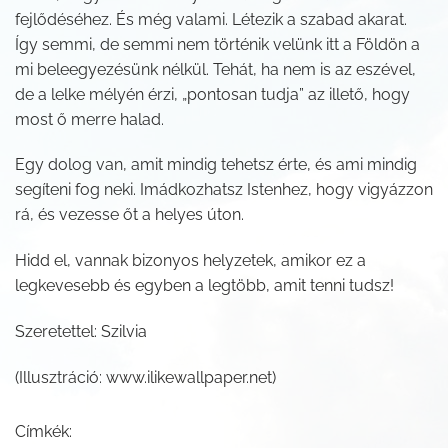
fejlődéséhez. És még valami. Létezik a szabad akarat.
Így semmi, de semmi nem történik velünk itt a Földön a
mi beleegyezésünk nélkül. Tehát, ha nem is az eszével,
de a lelke mélyén érzi, „pontosan tudja” az illető, hogy
most ő merre halad.
Egy dolog van, amit mindig tehetsz érte, és ami mindig
segíteni fog neki. Imádkozhatsz Istenhez, hogy vigyázzon
rá, és vezesse őt a helyes úton.
Hidd el, vannak bizonyos helyzetek, amikor ez a
legkevesebb és egyben a legtöbb, amit tenni tudsz!
Szeretettel: Szilvia
(Illusztráció: www.ilikewallpaper.net)
Címkék: