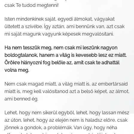
csak Te tudod megtenni!
Isten mindenkinek saját, egyedi álmokat, vágyakat
ültetett a szívébe. Így aztán, ami bennünk van, azt csak
mi saját magunk vagyunk képesek megvalósítani.
Ha nem tesszük meg, nem csak mi leszünk nagyon
boldogtalanok, hanem a világ is kevesebb lesz ez miatt.
Örökre hiányozni fog belőle az, amit csak te adhattál
volna meg.
Nem csak magad miatt, a világ miatt is, az embertársaid
miatt is, meg kell valósítanod azt a belső képet, az álmot,
ami benned ég.
Lehet, hogy nem sikerül egyből, lehet, hogy lassan mész
az úton, lehet, hogy az elején nem is haladsz előre, csak
jönnek a gondok, a problémák. Van úgy, hogy néha