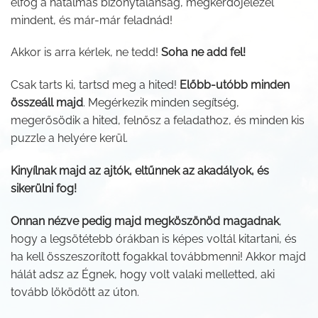
elfog a hatalmas bizonytalanság, megkérdőjelezel
mindent, és már-már feladnád!
Akkor is arra kérlek, ne tedd!
Soha ne add fel!
Csak tarts ki, tartsd meg a hited!
Előbb-utóbb minden
összeáll majd
. Megérkezik minden segítség,
megerősödik a hited, felnősz a feladathoz, és minden kis
puzzle a helyére kerül.
Kinyílnak majd az ajtók, eltűnnek az akadályok, és
sikerülni fog!
Onnan nézve pedig majd megköszönöd magadnak
,
hogy a legsötétebb órákban is képes voltál kitartani, és
ha kell összeszorított fogakkal továbbmenni! Akkor majd
hálát adsz az Égnek, hogy volt valaki melletted, aki
tovább löködött az úton.