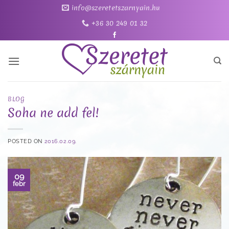
Skip
info@szeretetszarnyain.hu
to
+36 30 249 01 32
content
BLOG
Soha ne add fel!
POSTED ON
2016.02.09.
09
febr