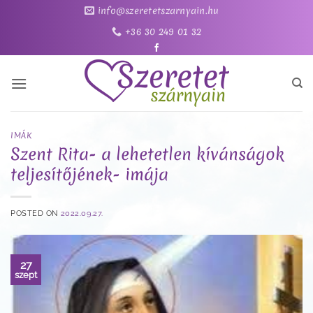
Skip
info@szeretetszarnyain.hu
to
+36 30 249 01 32
content
IMÁK
Szent Rita- a lehetetlen kívánságok
teljesítőjének- imája
POSTED ON
2022.09.27.
27
szept