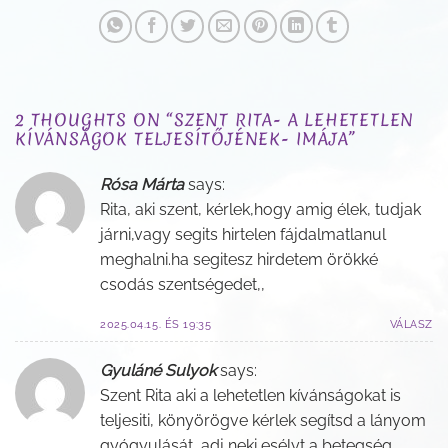
2 THOUGHTS ON “
SZENT RITA- A LEHETETLEN
KÍVÁNSÁGOK TELJESÍTŐJÉNEK- IMÁJA
”
Rósa Márta
says:
Rita, aki szent, kérlek,hogy amig élek, tudjak
járni,vagy segits hirtelen fájdalmatlanul
meghalni.ha segitesz hirdetem örökké
csodás szentségedet,,
2025.04.15. ÉS 19:35
VÁLASZ
Gyuláné Sulyok
says:
Szent Rita aki a lehetetlen kívánságokat is
teljesiti, könyörögve kérlek segítsd a lányom
gyógyulását, adj neki esélyt a betegség