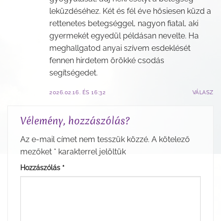
leküzdéséhez. Két és fél éve hősiesen küzd a
rettenetes betegséggel, nagyon fiatal, aki
gyermekét egyedül példásan nevelte. Ha
meghallgatod anyai szívem esdeklését
fennen hirdetem örökké csodás
segítségedet.
2026.02.16. ÉS 16:32
VÁLASZ
Vélemény, hozzászólás?
Az e-mail címet nem tesszük közzé.
A kötelező
mezőket
*
karakterrel jelöltük
Hozzászólás
*