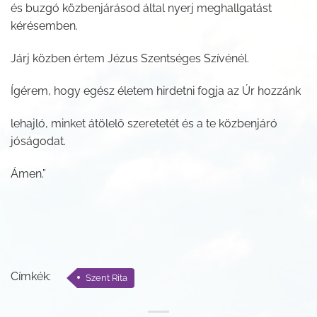
és buzgó közbenjárásod által nyerj meghallgatást
kérésemben.
Járj közben értem Jézus Szentséges Szívénél.
Ígérem, hogy egész életem hirdetni fogja az Úr hozzánk
lehajló, minket átölelő szeretetét és a te közbenjáró
jóságodat.
Ámen.”
Címkék:
Szent Rita