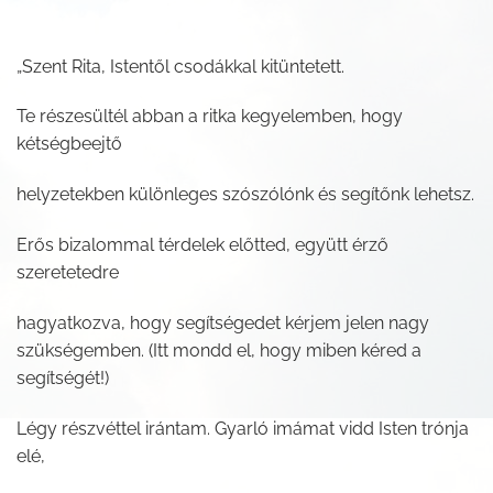
„Szent Rita, Istentől csodákkal kitüntetett.
Te részesültél abban a ritka kegyelemben, hogy
kétségbeejtő
helyzetekben különleges szószólónk és segítőnk lehetsz.
Erős bizalommal térdelek előtted, együtt érző
szeretetedre
hagyatkozva, hogy segítségedet kérjem jelen nagy
szükségemben. (Itt mondd el, hogy miben kéred a
segítségét!)
Légy részvéttel irántam. Gyarló imámat vidd Isten trónja
elé,