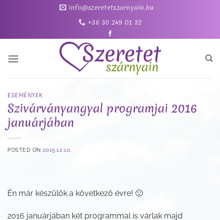
Skip
info@szeretetszarnyain.hu
to
+36 30 249 01 32
content
ESEMÉNYEK
Szivárványangyal programjai 2016
januárjában
POSTED ON
2015.12.10.
Én már készülök a következő évre! 🙂
2016 januárjában két programmal is várlak majd