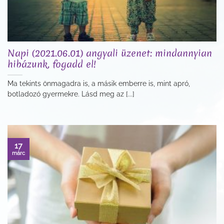
Napi (2021.06.01) angyali üzenet: mindannyian
hibázunk, fogadd el!
Ma tekints önmagadra is, a másik emberre is, mint apró,
botladozó gyermekre. Lásd meg az [...]
17
márc