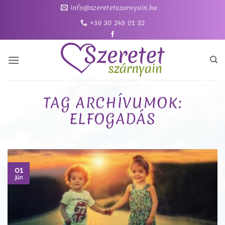
Skip
info@szeretetszarnyain.hu
to
+36 30 249 01 32
content
TAG ARCHÍVUMOK:
ELFOGADÁS
01
jún