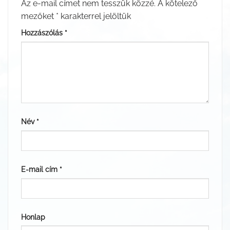
Az e-mail címet nem tesszük közzé.
A kötelező
mezőket
*
karakterrel jelöltük
Hozzászólás
*
Név
*
E-mail cím
*
Honlap