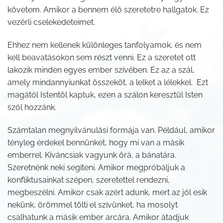
követem. Amikor a bennem élő szeretetre hallgatok. Ez
vezérli cselekedeteimet.
Ehhez nem kellenek különleges tanfolyamok, és nem
kell beavatásokon sem részt venni. Ez a szeretet ott
lakozik minden egyes ember szívében. Ez az a szál,
amely mindannyiunkat összeköt, a lelket a lélekkel. Ezt
magától Istentől kaptuk, ezen a szálon keresztül Isten
szól hozzánk.
Számtalan megnyilvánulási formája van. Például, amikor
tényleg érdekel bennünket, hogy mi van a másik
emberrel. Kíváncsiak vagyunk őrá, a bánatára.
Szeretnénk neki segíteni. Amikor megpróbáljuk a
konfliktusainkat szépen, szeretettel rendezni,
megbeszélni. Amikor csak azért adunk, mert az jól esik
nekünk, örömmel tölti el szívünket, ha mosolyt
csalhatunk a másik ember arcára. Amikor átadjuk