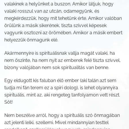
valakinek a helyünket a buszon. Amikor látjuk, hogy
valaki rosszul van az utcán, odamegyünk, és
megkérdezzük, hogy mit tehetünk érte. Amikor valóban
örülünk a másik sikerének, tiszta szívvel képesek
vagyunk osztozni az örömében. Amikor a másik embert
helyezzük önmagunk elé.
Akármennyire is spirituálisnak vallja magát valaki, ha
nem őszinte, ha nem nyit az emberek felé tiszta szívvel,
bizony valójában nem sok spiritualitás van benne.
Egy eldugott kis faluban élő ember (aki talán azt sem
tudja mi fán terem ez a spiri dolog), is lehet olyannyira
spirituális, mint az, aki rengeteg tanfolyamon vett részt.
Sőt!
Nem beszélve arról, hogy a spirituális szó önmagában
azt jelenti lelki, szellemi. Mivel mindannyian testtel