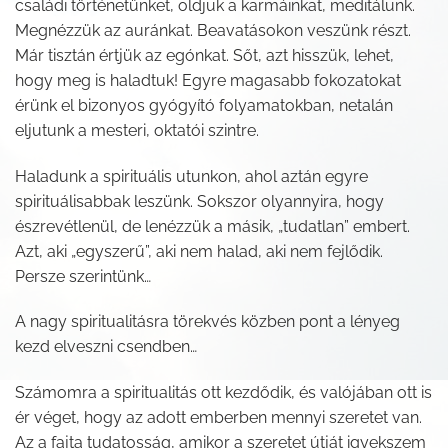
családi történetünket, oldjuk a karmáinkat, meditálunk.
Megnézzük az auránkat. Beavatásokon veszünk részt.
Már tisztán értjük az egónkat. Sőt, azt hisszük, lehet,
hogy meg is haladtuk! Egyre magasabb fokozatokat
érünk el bizonyos gyógyító folyamatokban, netalán
eljutunk a mesteri, oktatói szintre.
Haladunk a spirituális utunkon, ahol aztán egyre
spirituálisabbak leszünk. Sokszor olyannyira, hogy
észrevétlenül, de lenézzük a másik, „tudatlan” embert.
Azt, aki „egyszerű”, aki nem halad, aki nem fejlődik.
Persze szerintünk…
A nagy spiritualitásra törekvés közben pont a lényeg
kezd elveszni csendben…
Számomra a spiritualitás ott kezdődik, és valójában ott is
ér véget, hogy az adott emberben mennyi szeretet van.
Az a fajta tudatosság, amikor a szeretet útját igyekszem