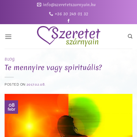
Skip
info@szeretetszarnyain.hu
to
+36 30 249 01 32
content
BLOG
Te mennyire vagy spirituális?
POSTED ON
2017.02.08.
08
febr