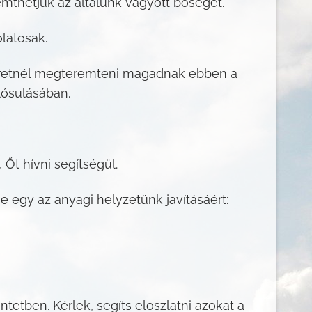
thetjük az általunk vágyott bőséget.
latosak.
szeretnél megteremteni magadnak ebben a
lósulásában.
 Őt hívni segítségül.
e egy az anyagi helyzetünk javításáért:
etben. Kérlek, segíts eloszlatni azokat a