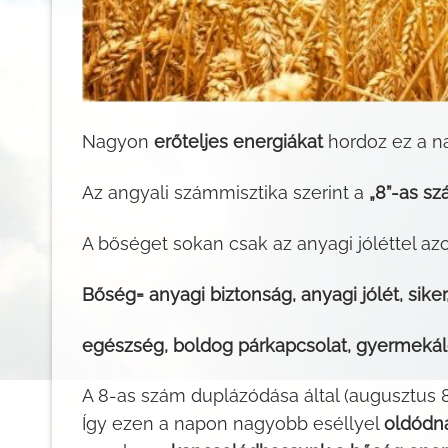
Nagyon
erőteljes energiákat
hordoz ez a n
Az angyali számmisztika szerint a
„8”-as sz
A bőséget sokan csak az anyagi jóléttel az
Bőség= anyagi biztonság, anyagi jólét, sike
egészség, boldog párkapcsolat, gyermekáldá
A 8-as szám duplázódása által (augusztus 8
Így ezen a napon nagyobb eséllyel
oldódna