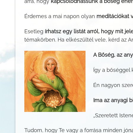
arra, hogy
kapcsolódhassunk a bőség energ
Érdemes a mai napon olyan
meditációkat 
Esetleg
írhatsz egy listát arról, hogy mit j
témakörben. Ha elkészültél vele, kérd az
A Bőség, az anya
Így a bőséggel 
Én nagyon sze
Ima az anyagi b
„Szeretett Iste
Tudom, hogy Te vagy a forrása minden jónak