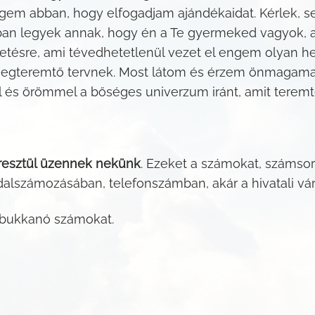
 abban, hogy elfogadjam ajándékaidat. Kérlek, segí
ban legyek annak, hogy én a Te gyermeked vagyok, ak
ttetésre, ami tévedhetetlenül vezet el engem olyan
megteremtő tervnek. Most látom és érzem önmagamat
l és örömmel a bőséges univerzum iránt, amit teremte
resztül üzennek nekünk
. Ezeket a számokat, számsor
alszámozásában, telefonszámban, akár a hivatali vá
 bukkanó számokat.