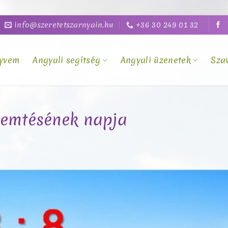
info@szeretetszarnyain.hu
+36 30 249 01 32
yvem
Angyali segítség
Angyali üzenetek
Sza
eremtésének napja