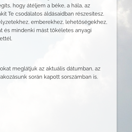
ts, hogy átéljem a béke, a hála, az
it Te csodálatos áldásaidban részesítesz.
 helyzetekhez, emberekhez, lehetőségekhez,
 és mindenki mást tökéletes anyagi
ttél.
okat meglátjuk az aktuális dátumban, az
rakozásunk során kapott sorszámban is.