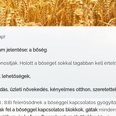
ap!
ám jelentése: a bőség
.
onosítják. Holott a bőséget sokkal tágabban kell érte
r, lehetőségek,
s, üzleti növekedés, kényelmes otthon, szeretettelje
.; 8:8) felerősödnek a bőséggel kapcsolatos gyógyító
k fel a bőséggel kapcsolatos blokkok, gátak
mindenk