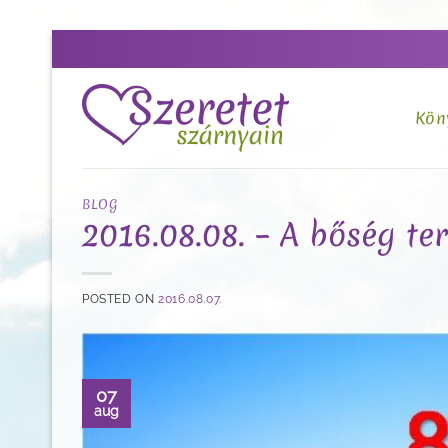
Skip
to
content
Kön
BLOG
2016.08.08. – A bőség t
POSTED ON
2016.08.07.
07
aug