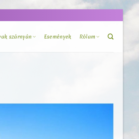
vak szárnyán
Események
Rólam