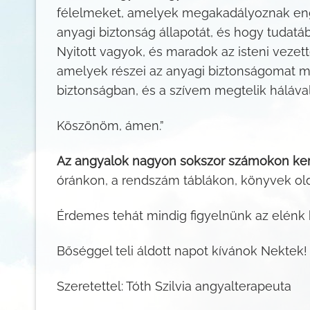
félelmeket, amelyek megakadályoznak engem
anyagi biztonság állapotát, és hogy tudatá
Nyitott vagyok, és maradok az isteni veze
amelyek részei az anyagi biztonságomat 
biztonságban, és a szívem megtelik háláva
Köszönöm, ámen.”
Az angyalok nagyon sokszor számokon ke
óránkon, a rendszám táblákon, könyvek old
Érdemes tehát mindig figyelnünk az elénk
Bőséggel teli áldott napot kívánok Nektek!
Szeretettel: Tóth Szilvia angyalterapeuta