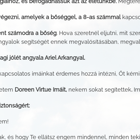
iáihoz, és befogadhassuk azt az életünkbe.
Megterem
végezni, amelyek a bőséggel, a 8-as számmal
kapcso
elent számodra a bőség
. Hova szeretnél eljutni, mit 
 Angyalok segítségét ennek megvalósításában, megva
gi jólét angyala Ariel Arkangyal.
kapcsolatos imáinkat érdemes hozzá intézni, Őt kérni,
retem
Doreen Virtue Imáit,
nekem sokat segítettek
.
Im
iztonságért:
nem!
, és hogy Te ellátsz engem mindennel, minden tekint