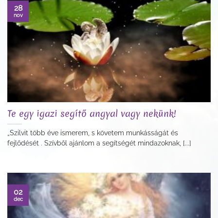
28
nov
Te egy igazi segítő angyal vagy nekünk!
„Szilvit több éve ismerem, s követem munkásságát és
fejlődését . Szívből ajánlom a segítségét mindazoknak, [...]
02
dec