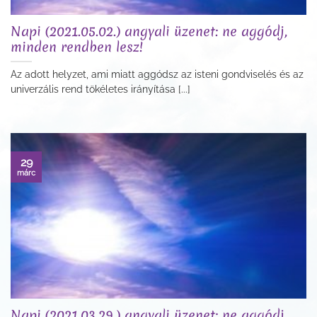
Napi (2021.05.02.) angyali üzenet: ne aggódj,
minden rendben lesz!
Az adott helyzet, ami miatt aggódsz az isteni gondviselés és az
univerzális rend tökéletes irányítása [...]
29
márc
Napi (2021.03.29.) angyali üzenet: ne aggódj,