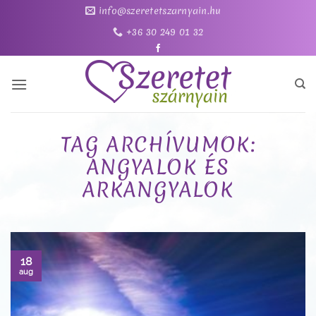
Skip
info@szeretetszarnyain.hu
to
+36 30 249 01 32
content
TAG ARCHÍVUMOK:
ANGYALOK ÉS
ARKANGYALOK
18
aug