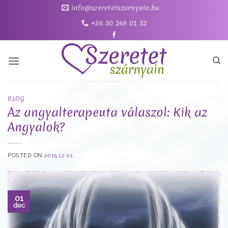
Skip
info@szeretetszarnyain.hu
to
+36 30 249 01 32
content
BLOG
Az angyalterapeuta válaszol: Kik az
Angyalok?
POSTED ON
2015.12.01.
01
dec