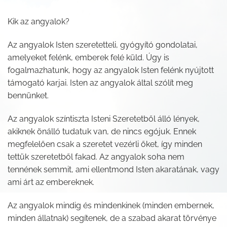
Kik az angyalok?
Az angyalok Isten szeretetteli, gyógyító gondolatai,
amelyeket felénk, emberek felé küld. Úgy is
fogalmazhatunk, hogy az angyalok Isten felénk nyújtott
támogató karjai. Isten az angyalok által szólít meg
bennünket.
Az angyalok színtiszta Isteni Szeretetből álló lények,
akiknek önálló tudatuk van, de nincs egójuk. Ennek
megfelelően csak a szeretet vezérli őket, így minden
tettük szeretetből fakad. Az angyalok soha nem
tennének semmit, ami ellentmond Isten akaratának, vagy
ami árt az embereknek.
Az angyalok mindig és mindenkinek (minden embernek,
minden állatnak) segítenek, de a szabad akarat törvénye