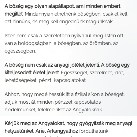
A bőség egy olyan alapállapot, ami minden embert
megillet
. Mindannyian élhetnénk bőségben, csak el kell
ezt hinnünk, és meg kell engednünk magunknak.
Isten nem csak a szeretetben nyilvánul meg. Isten ott
van a boldogságban, a bőségben, az örömben, az
egészségben.
A bőség nem csak az anyagi jólétet jelenti. A bőség egy
kiteljesedett életet jelent
. Egészséget, szerelmet, időt,
lehetőségeket, pénzt, kapcsolatokat.
Ahhoz, hogy megélhessük itt a fizikai síkon a bőséget,
adjuk most át minden pénzzel kapcsolatos
hiedelmünket, félelmeinket az Angyaloknak.
Kérjük meg az Angyalokat, hogy gyógyítsák meg anyagi
helyzetünket. Ariel Arkangyalhoz
fordulhatunk