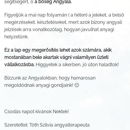
segítségért, ő
a bőség Angyala.
Figyeljük a mai nap folyamán ( a héten) a jeleket, a belső
megérzéseket, késztetéseket, mert azok bizony angyali
jelzések arra vonatkozólag, hogyan javulhat anyagi
helyzetünk.
Ez a lap egy megerősítés lehet azok számára, akik
mostanában bele akartak vágni valamilyen üzleti
vállalkozásba.
Higgyetek a sikerben, jó úton haladtok!
Bízzunk az Angyalokban, hogy hamarosan
megoldódnak anyagi gondjaink! 🙂
Csodás napot kívánok Nektek!
Szeretettel: Tóth Szilvia angyalterapeuta