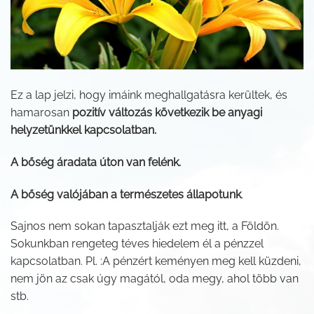
Ez a lap jelzi, hogy imáink meghallgatásra kerültek, és
hamarosan
pozitív változás következik be anyagi
helyzetünkkel kapcsolatban.
A bőség áradata úton van felénk.
A bőség valójában a természetes állapotunk
.
Sajnos nem sokan tapasztalják ezt meg itt, a Földön.
Sokunkban rengeteg téves hiedelem él a pénzzel
kapcsolatban. Pl. :A pénzért keményen meg kell küzdeni,
nem jön az csak úgy magától, oda megy, ahol több van
stb.