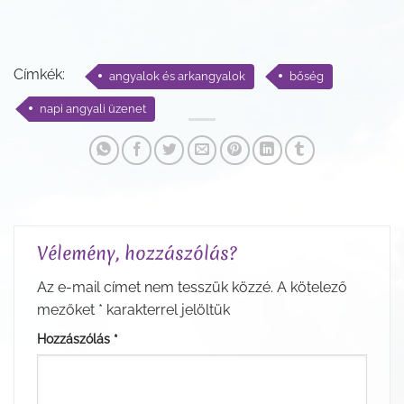
Címkék:
angyalok és arkangyalok
bőség
napi angyali üzenet
Vélemény, hozzászólás?
Az e-mail címet nem tesszük közzé.
A kötelező
mezőket
*
karakterrel jelöltük
Hozzászólás
*