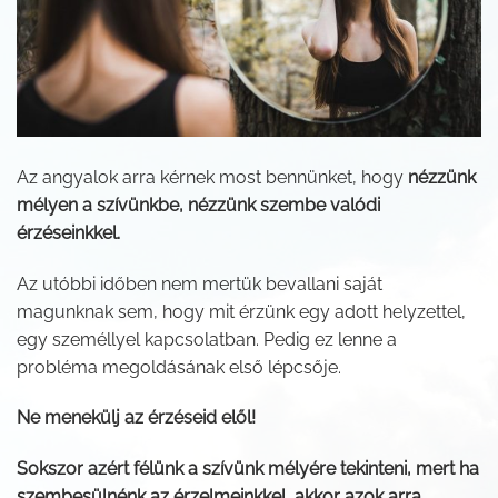
Az angyalok arra kérnek most bennünket, hogy
nézzünk
mélyen a szívünkbe, nézzünk szembe valódi
érzéseinkkel.
Az utóbbi időben nem mertük bevallani saját
magunknak sem, hogy mit érzünk egy adott helyzettel,
egy személlyel kapcsolatban. Pedig ez lenne a
probléma megoldásának első lépcsője.
Ne menekülj az érzéseid elől!
Sokszor azért félünk a szívünk mélyére tekinteni, mert ha
szembesülnénk az érzelmeinkkel, akkor azok arra