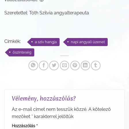
Szeretettel: Tóth Szilvia angyalterapeuta
Címkék:
a szív hangja
napi angyali üzenet
őszinteség
Vélemény, hozzászólás?
Az e-mail címet nem tesszük közzé.
A kötelező
mezőket
*
karakterrel jelöltük
Hozzászólás
*