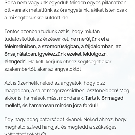
Soha nem vagyunk egyedül! Minden egyes pillanatban
ott vannak mellettünk az őrangyalaink, akiket Isten csak
a mi segítésünkre küldött ide.
Fontos azonban tudunk azt is, hogy miután
tudatosítottuk az érzéseinket,
ne merüljünk el a
félelmeinkben, a szomorúságban, a fájdalomban, az
önsajnálatban. Igyekezzünk ezeket feldolgozni,
elengedni.
Ha kell, kérjünk ehhez segítséget akár
szakembertől, akár az angyaloktól.
Azt is üzenhetik neked az angyalok, hogy bízz
magadban, a saját megérzéseidben, ösztöneidben! Még
akkor is, ha mások mást mondanak.
Tarts ki önmagad
mellett, és hamarosan minden jóra fordul!
Egy nagy adag bátorságot kívánok Neked ahhoz, hogy
meghalld szíved hangját, és megtedd a szükséges
változtatásokat! 🙂