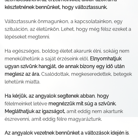
késztetnének bennünket, hogy változtassunk.
Változtassunk önmagunkon, a kapcsolatainkon, egy
szituáción, az életünkön. Lehet, hogy még félsz ezeket a
lépéseket megtenni.
Ha egészséges, boldog életet akarunk élni, sokáig nem
menekülhetünk a saját érzéseink elől.
Elnyomhatjuk
ugyan szívünk hangját, de annak bizony egy idő után
meglesz az ára.
Csalódottak, megkeseredettek, betegek
lehetünk miatta.
Ha kérjük, az angyalok segítenek abban
,
hogy
félelmeinket letéve
megnézzük mit súg a szívünk.
Megláthatjuk az igazságot,
amit eddig nem akartunk
észrevenni, amit eddig félre magyaráztunk.
Az angyalok vezetnek bennünket a változások idején is
.