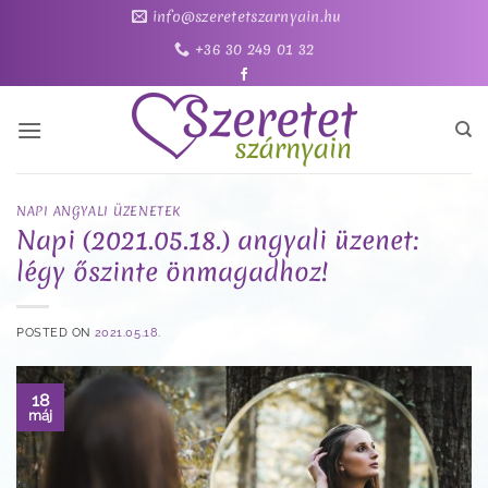
Skip
info@szeretetszarnyain.hu
to
+36 30 249 01 32
content
NAPI ANGYALI ÜZENETEK
Napi (2021.05.18.) angyali üzenet:
légy őszinte önmagadhoz!
POSTED ON
2021.05.18.
18
máj