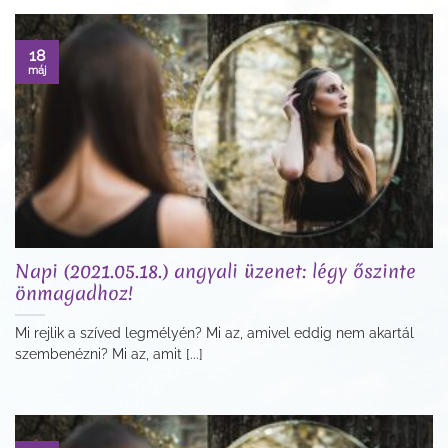
18
máj
Napi (2021.05.18.) angyali üzenet: légy őszinte
önmagadhoz!
Mi rejlik a szíved legmélyén? Mi az, amivel eddig nem akartál
szembenézni? Mi az, amit [...]