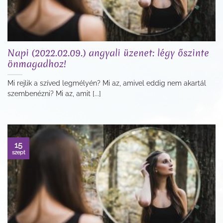
Napi (2022.02.09.) angyali üzenet: légy őszinte
önmagadhoz!
Mi rejlik a szíved legmélyén? Mi az, amivel eddig nem akartál
szembenézni? Mi az, amit [...]
15
szept