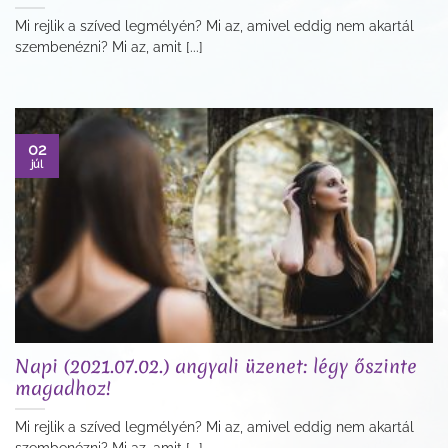
Mi rejlik a szíved legmélyén? Mi az, amivel eddig nem akartál
szembenézni? Mi az, amit [...]
02
júl
Napi (2021.07.02.) angyali üzenet: légy őszinte
magadhoz!
Mi rejlik a szíved legmélyén? Mi az, amivel eddig nem akartál
szembenézni? Mi az, amit [...]