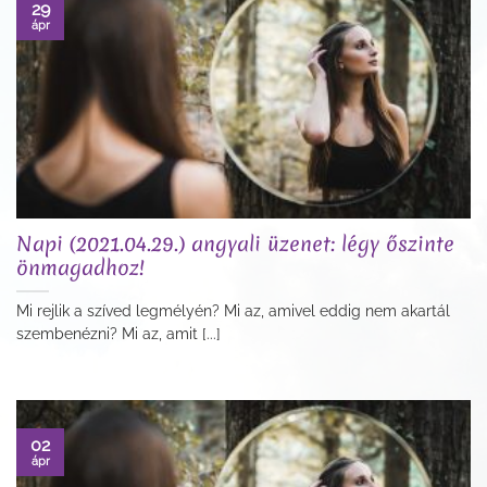
29
ápr
Napi (2021.04.29.) angyali üzenet: légy őszinte
önmagadhoz!
Mi rejlik a szíved legmélyén? Mi az, amivel eddig nem akartál
szembenézni? Mi az, amit [...]
02
ápr