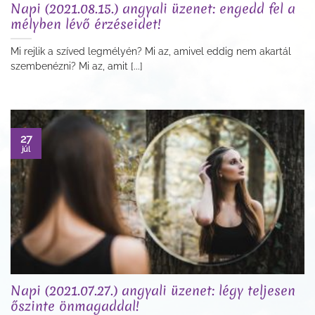
Napi (2021.08.15.) angyali üzenet: engedd fel a
mélyben lévő érzéseidet!
Mi rejlik a szíved legmélyén? Mi az, amivel eddig nem akartál
szembenézni? Mi az, amit [...]
27
júl
Napi (2021.07.27.) angyali üzenet: légy teljesen
őszinte önmagaddal!