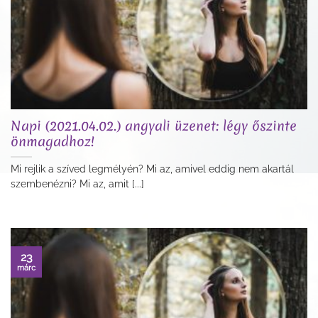
Napi (2021.04.02.) angyali üzenet: légy őszinte
önmagadhoz!
Mi rejlik a szíved legmélyén? Mi az, amivel eddig nem akartál
szembenézni? Mi az, amit [...]
23
márc