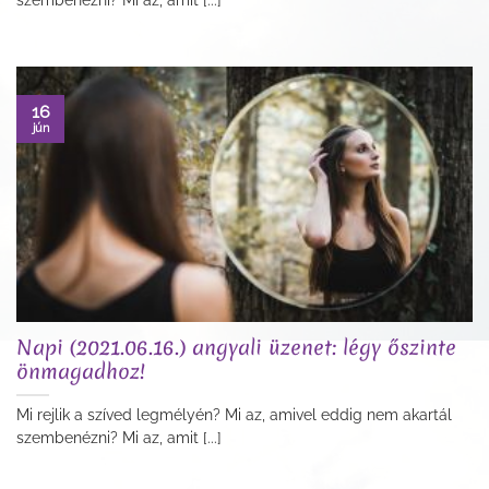
16
jún
Napi (2021.06.16.) angyali üzenet: légy őszinte
önmagadhoz!
Mi rejlik a szíved legmélyén? Mi az, amivel eddig nem akartál
szembenézni? Mi az, amit [...]