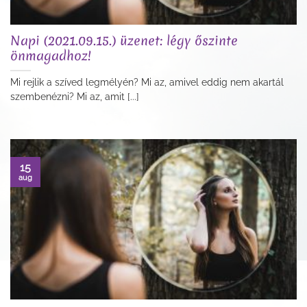
Napi (2021.09.15.) üzenet: légy őszinte
önmagadhoz!
Mi rejlik a szíved legmélyén? Mi az, amivel eddig nem akartál
szembenézni? Mi az, amit [...]
15
aug