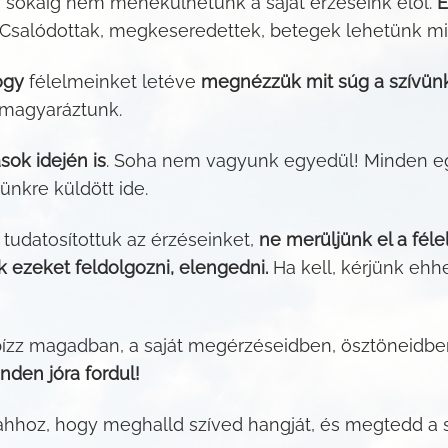
, sokáig nem menekülhetünk a saját érzéseink elől.
E
Csalódottak, megkeseredettek, betegek lehetünk mia
gy
félelmeinket letéve
megnézzük mit súg a szívünk
 magyaráztunk.
ok idején is
. Soha nem vagyunk egyedül! Minden eg
ünkre küldött ide.
tudatosítottuk az érzéseinket,
ne merüljünk el a fél
 ezeket feldolgozni, elengedni.
Ha kell, kérjünk ehh
 bízz magadban, a saját megérzéseidben, ösztöneidb
nden jóra fordul!
hhoz, hogy meghalld szíved hangját, és megtedd a s