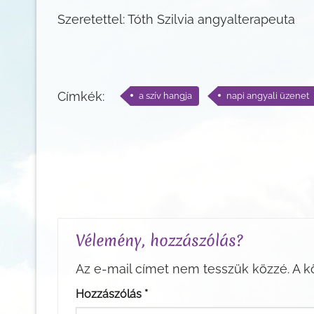
Szeretettel: Tóth Szilvia angyalterapeuta
Címkék:
a szív hangja
napi angyali üzenet
Vélemény, hozzászólás?
Az e-mail címet nem tesszük közzé.
A k
Hozzászólás
*