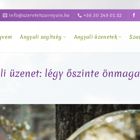
info@szeretetszarnyain.hu
+36 30 249 01 32
yvem
Angyali segítség
Angyali üzenetek
Sza
li üzenet: légy őszinte önmag