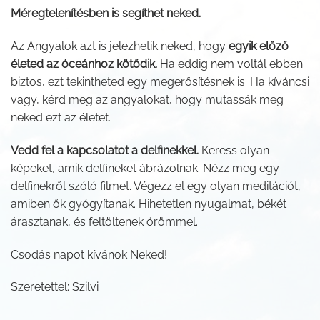
Méregtelenítésben is segíthet neked.
Az Angyalok azt is jelezhetik neked, hogy
egyik előző
életed az óceánhoz kötődik.
Ha eddig nem voltál ebben
biztos, ezt tekintheted egy megerősítésnek is. Ha kíváncsi
vagy, kérd meg az angyalokat, hogy mutassák meg
neked ezt az életet.
Vedd fel a kapcsolatot a delfinekkel.
Keress olyan
képeket, amik delfineket ábrázolnak. Nézz meg egy
delfinekről szóló filmet. Végezz el egy olyan meditációt,
amiben ők gyógyítanak. Hihetetlen nyugalmat, békét
árasztanak, és feltöltenek örömmel.
Csodás napot kívánok Neked!
Szeretettel: Szilvi