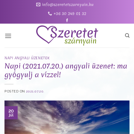
Skip
info@szeretetszarnyain.hu
to
+36 30 249 01 32
content
NAPI ANGYALI ÜZENETEK
Napi (2021.07.20.) angyali üzenet: ma
gyógyulj a vízzel!
POSTED ON
2021.07.20.
20
júl