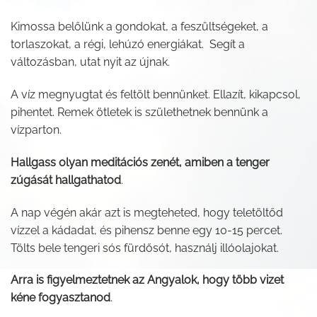
Kimossa belőlünk a gondokat, a feszültségeket, a
torlaszokat, a régi, lehúzó energiákat. Segít a
változásban, utat nyit az újnak.
A víz megnyugtat és feltölt bennünket. Ellazít, kikapcsol,
pihentet. Remek ötletek is születhetnek bennünk a
vízparton.
Hallgass olyan meditációs zenét, amiben a tenger
zúgását hallgathatod
.
A nap végén akár azt is megteheted, hogy teletöltőd
vízzel a kádadat, és pihensz benne egy 10-15 percet.
Tölts bele tengeri sós fürdősót, használj illóolajokat.
Arra is figyelmeztetnek az Angyalok, hogy több vizet
kéne fogyasztanod
.