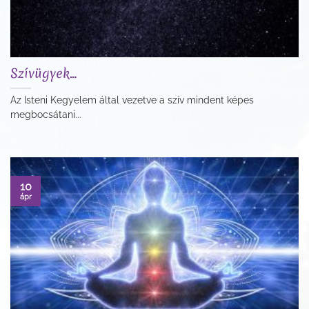
Szívügyek…
Az Isteni Kegyelem által vezetve a szív mindent képes
megbocsátani...
10
ápr