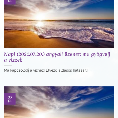
júl
Napi (2021.07.20.) angyali üzenet: ma gyógyulj
a vízzel!
Ma kapcsolódj a vízhez! Élvezd áldásos hatásait!
07
júl