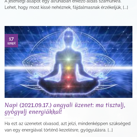
A jelenlegi állapot egy álruhában érkező áldás számunkra.
Lehet, hogy most kissé nehéznek, fájdalmasnak érzékeljük, [...]
17
szept
Napi (2021.09.17.) angyali üzenet: ma tisztulj,
gyógyulj energiákkal!
Ha ezt az üzenetet olvasod, azt jelzi, mindenképpen szükséged
van egy energiával történő kezelésre, gyógyulásra. [...]