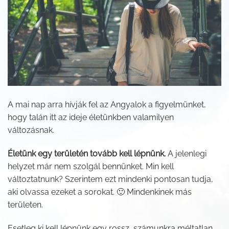
A mai nap arra hívják fel az Angyalok a figyelmünket,
hogy talán itt az ideje életünkben valamilyen
változásnak.
Életünk egy területén tovább kell lépnünk.
A jelenlegi
helyzet már nem szolgál bennünket. Min kell
változtatnunk? Szerintem ezt mindenki pontosan tudja,
aki olvassa ezeket a sorokat. 🙂 Mindenkinek más
területen.
Esetleg ki kell lépnünk egy rossz, számunkra méltatlan