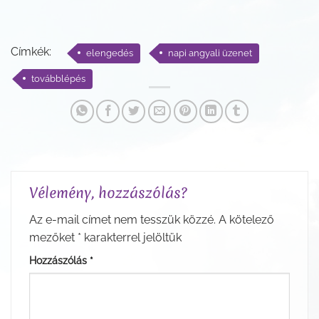
Címkék:
elengedés
napi angyali üzenet
továbblépés
Vélemény, hozzászólás?
Az e-mail címet nem tesszük közzé.
A kötelező
mezőket
*
karakterrel jelöltük
Hozzászólás
*