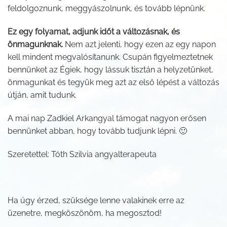
feldolgoznunk, meggyászolnunk, és tovább lépnünk.
Ez egy folyamat, adjunk időt a változásnak, és
önmagunknak.
Nem azt jelenti, hogy ezen az egy napon
kell mindent megvalósítanunk. Csupán figyelmeztetnek
bennünket az Égiek, hogy lássuk tisztán a helyzetünket,
önmagunkat és tegyük meg azt az első lépést a változás
útján, amit tudunk.
A mai nap Zadkiel Arkangyal támogat nagyon erősen
bennünket abban, hogy tovább tudjunk lépni. 🙂
Szeretettel: Tóth Szilvia angyalterapeuta
Ha úgy érzed, szüksége lenne valakinek erre az
üzenetre, megköszönöm, ha megosztod!