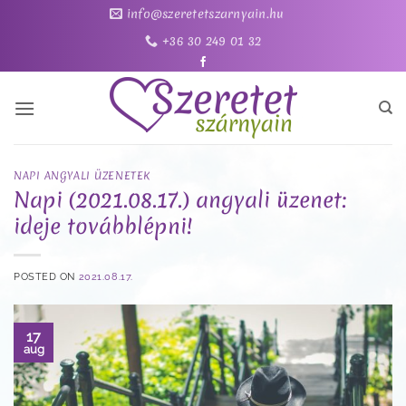
Skip
info@szeretetszarnyain.hu
to
+36 30 249 01 32
content
NAPI ANGYALI ÜZENETEK
Napi (2021.08.17.) angyali üzenet:
ideje továbblépni!
POSTED ON
2021.08.17.
17
aug