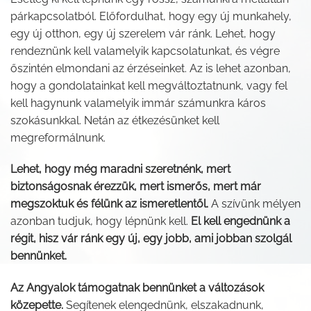
párkapcsolatból. Előfordulhat, hogy egy új munkahely,
egy új otthon, egy új szerelem vár ránk. Lehet, hogy
rendeznünk kell valamelyik kapcsolatunkat, és végre
őszintén elmondani az érzéseinket. Az is lehet azonban,
hogy a gondolatainkat kell megváltoztatnunk, vagy fel
kell hagynunk valamelyik immár számunkra káros
szokásunkkal. Netán az étkezésünket kell
megreformálnunk.
Lehet, hogy még maradni szeretnénk, mert
biztonságosnak érezzük, mert ismerős, mert már
megszoktuk és félünk az ismeretlentől.
A szívünk mélyen
azonban tudjuk, hogy lépnünk kell.
El kell engednünk a
régit, hisz vár ránk egy új, egy jobb, ami jobban szolgál
bennünket.
Az Angyalok támogatnak bennünket a változások
közepette.
Segítenek elengednünk, elszakadnunk,