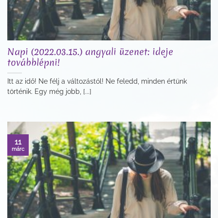
Napi (2022.03.15.) angyali üzenet: ideje
továbblépni!
Itt az idő! Ne félj a változástól! Ne feledd, minden értünk
történik. Egy még jobb, [...]
11
márc