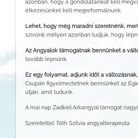
azonban, hogy a gondolatainkat kell megvá
étkezésünket kell megreformálnunk.
Lehet, hogy még maradni szeretnénk, mert
szívünk mélyen azonban tudjuk, hogy lépn
Az Angyalok támogatnak bennünket a vált
tovább lépnünk.
Ez egy folyamat, adjunk időt a változásna
Csupán figyelmeztetnek bennünket az Égiek
útján, amit tudunk.
A mai nap Zadkiel Arkangyal támogat nagy
Szeretettel: Tóth Szilvia angyalterapeuta