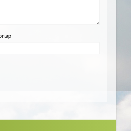
onlap