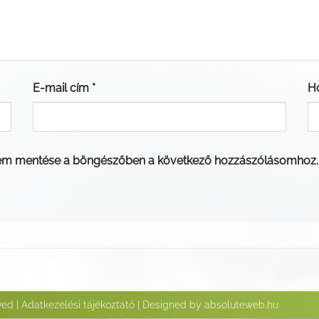
E-mail cím
*
H
em mentése a böngészőben a következő hozzászólásomhoz.
ved |
Adatkezelési tájékoztató
| Designed by
absoluteweb.hu