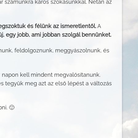
ár számunkra káros szokásunkkal. Netán az
szoktuk és félünk az ismeretlentől.
A
 új, egy jobb, ami jobban szolgál bennünket.
unk, feldolgoznunk, meggyászolnunk, és
y napon kell mindent megvalósítanunk.
s tegyük meg azt az első lépést a változás
ni. 🙂