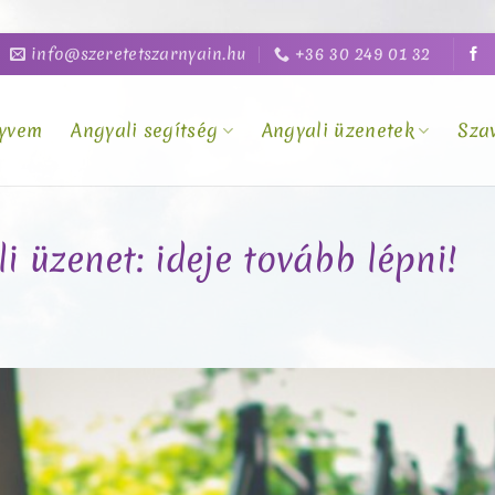
info@szeretetszarnyain.hu
+36 30 249 01 32
yvem
Angyali segítség
Angyali üzenetek
Sza
i üzenet: ideje tovább lépni!