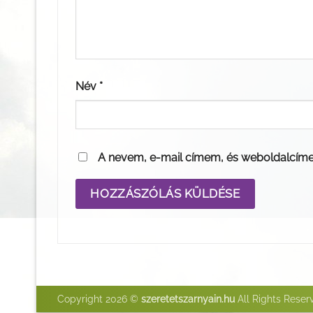
Név
*
A nevem, e-mail címem, és weboldalcím
Copyright 2026 ©
szeretetszarnyain.hu
All Rights Reser