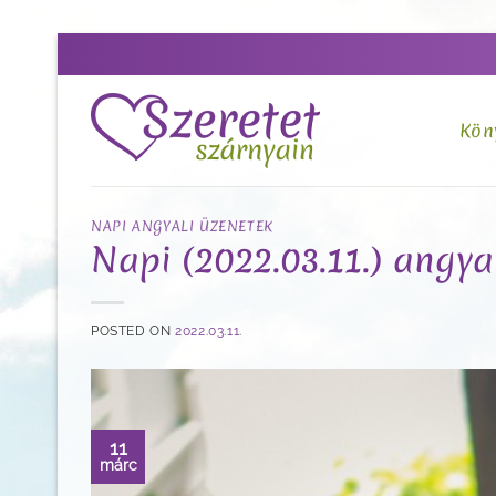
Skip
to
content
Kön
NAPI ANGYALI ÜZENETEK
Napi (2022.03.11.) angyal
POSTED ON
2022.03.11.
11
márc