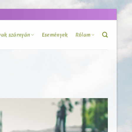
vak szárnyán
Események
Rólam