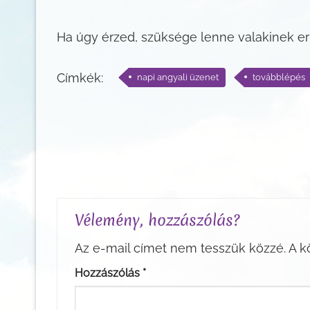
Ha úgy érzed, szüksége lenne valakinek 
Címkék:
napi angyali üzenet
továbblépés
Vélemény, hozzászólás?
Az e-mail címet nem tesszük közzé.
A k
Hozzászólás
*