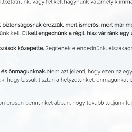
ltoztatnunk, vagy fel kell hagynunk valamelyik imm
 biztonságosnak érezzük, mert ismerős, mert már meg
ünk kell.
El kell engednünk a régit, hisz vár ránk egy
ozások közepette.
Segítenek elengednünk, elszakadn
k, és önmagunknak.
Nem azt jelenti, hogy ezen az eg
, hogy lássuk tisztán a helyzetünket, önmagunkat é
on erősen bennünket abban, hogy tovább tudjunk lép