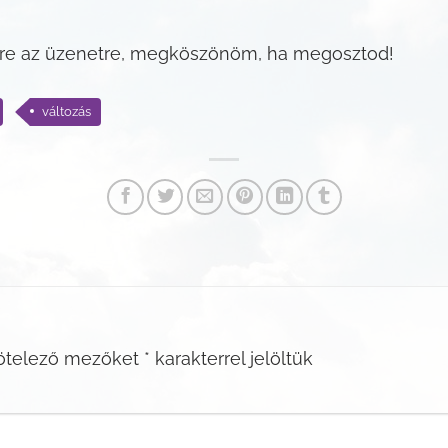
erre az üzenetre, megköszönöm, ha megosztod!
változás
ötelező mezőket
*
karakterrel jelöltük